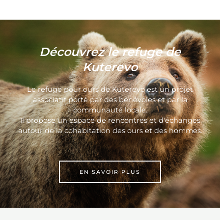
Découvrez le refuge de
Kuterevo
Le refuge pour ours de Kuterevo est un projet
associatif porté par des bénévoles et par la
communauté locale.
Il propose un espace de rencontres et d'échanges
autour de la cohabitation des ours et des hommes.
EN SAVOIR PLUS