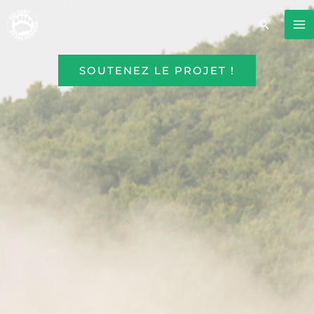
Aller
M
au
Recherc
contenu
M
SOUTENEZ LE PROJET !