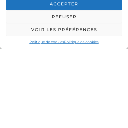
ACCEPTER
pouvoir rester dans la nature.
REFUSER
VOIR LES PRÉFÉRENCES
Politique de cookies
Politique de cookies
Peuplé d’environ 600 habitants, le village a toujours su
préserver la coexistence entre les ours et les hommes.